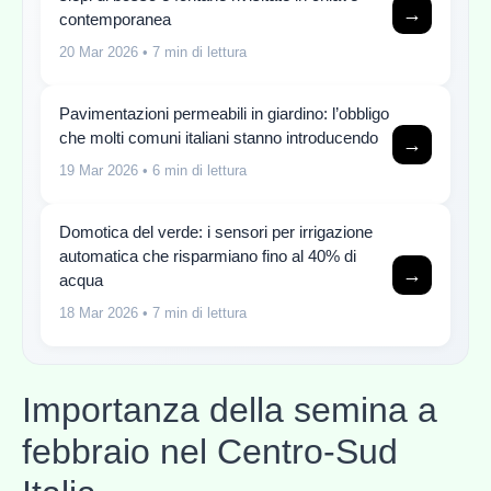
→
contemporanea
20 Mar 2026
• 7 min di lettura
Pavimentazioni permeabili in giardino: l’obbligo
che molti comuni italiani stanno introducendo
→
19 Mar 2026
• 6 min di lettura
Domotica del verde: i sensori per irrigazione
automatica che risparmiano fino al 40% di
→
acqua
18 Mar 2026
• 7 min di lettura
Importanza della semina a
febbraio nel Centro-Sud