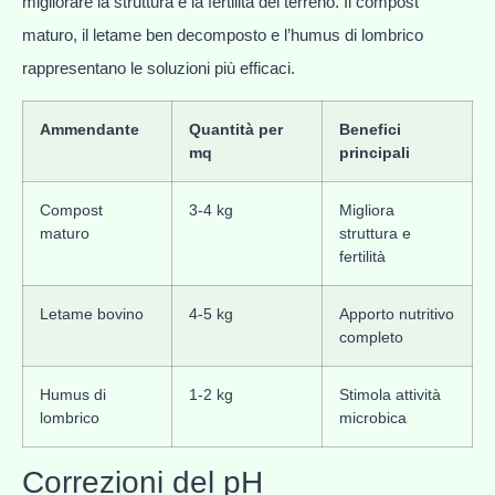
migliorare la struttura e la fertilità del terreno. Il compost
maturo, il letame ben decomposto e l’humus di lombrico
rappresentano le soluzioni più efficaci.
Ammendante
Quantità per
Benefici
mq
principali
Compost
3-4 kg
Migliora
maturo
struttura e
fertilità
Letame bovino
4-5 kg
Apporto nutritivo
completo
Humus di
1-2 kg
Stimola attività
lombrico
microbica
Correzioni del pH