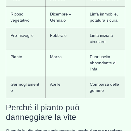
Riposo
Dicembre –
Linfa immobile,
vegetativo
Gennaio
potatura sicura
Pre-risveglio
Febbraio
Linfa inizia a
circolare
Pianto
Marzo
Fuoriuscita
abbondante di
linfa
Germogliament
Aprile
Comparsa delle
o
gemme
Perché il pianto può
danneggiare la vite
Quando la vite piange copiosamente, perde
risorse preziose