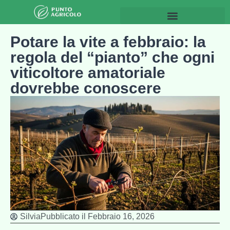
Giardinaggio & Spazi esterni
Potare la vite a febbraio: la
regola del “pianto” che ogni
viticoltore amatoriale
dovrebbe conoscere
Silvia
Pubblicato il
Febbraio 16, 2026