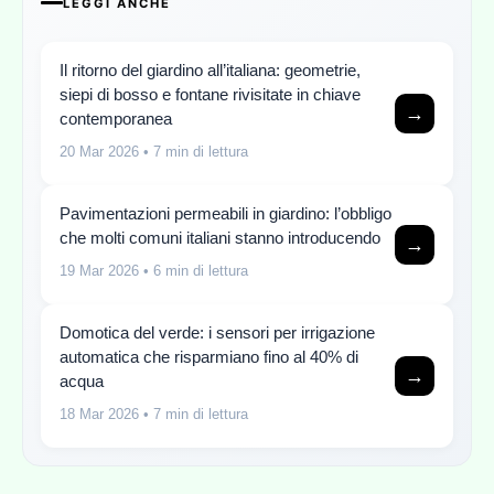
LEGGI ANCHE
Il ritorno del giardino all’italiana: geometrie,
siepi di bosso e fontane rivisitate in chiave
→
contemporanea
20 Mar 2026
• 7 min di lettura
Pavimentazioni permeabili in giardino: l’obbligo
che molti comuni italiani stanno introducendo
→
19 Mar 2026
• 6 min di lettura
Domotica del verde: i sensori per irrigazione
automatica che risparmiano fino al 40% di
→
acqua
18 Mar 2026
• 7 min di lettura