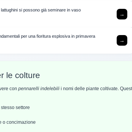
e lattughini si possono già seminare in vaso
→
fondamentali per una fioritura esplosiva in primavera
→
r le colture
rivere con
pennarelli indelebili
i nomi delle piante coltivate. Ques
o stesso settore
one o concimazione