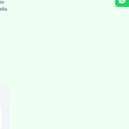
su
ella