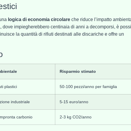
estici
n una
logica di economia circolare
che riduce l’impatto ambienta
ra, dove impiegherebbero centinaia di anni a decomporsi, è possi
nuisce la quantità di rifiuti destinati alle discariche e offre un
o
mbientale
Risparmio stimato
ti plastici
50-100 pezzi/anno per famiglia
ione industriale
5-15 euro/anno
impronta carbonio
2-3 kg CO2/anno